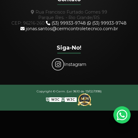
Rua Francisco Furtado Gomes 99
Parque Res. - Rio Grande/RS
CEP: 96216-260
(53) 99933-9748
(53) 99933-9748
jonas.santos@cermcontroletecnico.com.br
Siga-No!
Instagram
Copyright © Cerm. (Lei 9610 de 19/02/1998)
W3C
W3C